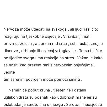
Nervoza može utjecati na svakoga , ali ljudi različito
reagiraju na tjeskobne osjećaje . Vi svibanj imati
prevrnut želuca , a ubrzan rad srca , suha usta , znojne
dlanove , drhtanje ili osjećaj vrtoglavice . To su fizičke
posljedice svoga uma reakcija na stres . Važno je kako
se nositi kad prezentirani s nervoznim osjećajima .
Jedite
tim šarenim povrćem može pomoći smiriti .
Namirnice poput kruha , tjestenine i ostalih
ugljikohidrata su poznati kao udobnost hrane jer su
oslobađanje serotonina u mozgu . Serotonin jeosjećati