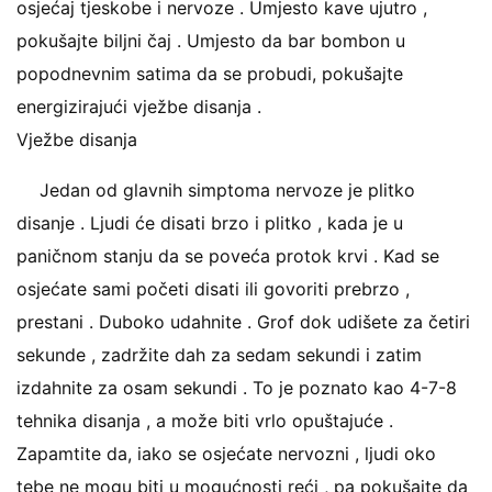
osjećaj tjeskobe i nervoze . Umjesto kave ujutro ,
pokušajte biljni čaj . Umjesto da bar bombon u
popodnevnim satima da se probudi, pokušajte
energizirajući vježbe disanja .
Vježbe disanja
Jedan od glavnih simptoma nervoze je plitko
disanje . Ljudi će disati brzo i plitko , kada je u
paničnom stanju da se poveća protok krvi . Kad se
osjećate sami početi disati ili govoriti prebrzo ,
prestani . Duboko udahnite . Grof dok udišete za četiri
sekunde , zadržite dah za sedam sekundi i zatim
izdahnite za osam sekundi . To je poznato kao 4-7-8
tehnika disanja , a može biti vrlo opuštajuće .
Zapamtite da, iako se osjećate nervozni , ljudi oko
tebe ne mogu biti u mogućnosti reći , pa pokušajte da