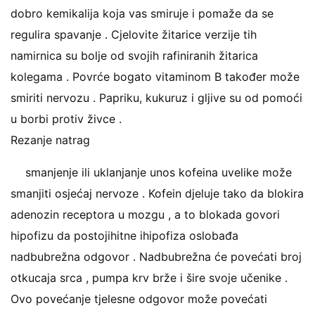
dobro kemikalija koja vas smiruje i pomaže da se
regulira spavanje . Cjelovite žitarice verzije tih
namirnica su bolje od svojih rafiniranih žitarica
kolegama . Povrće bogato vitaminom B također može
smiriti nervozu . Papriku, kukuruz i gljive su od pomoći
u borbi protiv živce .
Rezanje natrag
smanjenje ili uklanjanje unos kofeina uvelike može
smanjiti osjećaj nervoze . Kofein djeluje tako da blokira
adenozin receptora u mozgu , a to blokada govori
hipofizu da postojihitne ihipofiza oslobađa
nadbubrežna odgovor . Nadbubrežna će povećati broj
otkucaja srca , pumpa krv brže i šire svoje učenike .
Ovo povećanje tjelesne odgovor može povećati