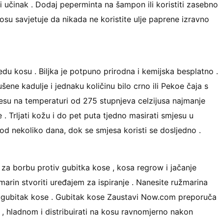
ći učinak . Dodaj peperminta na šampon ili koristiti zasebno
 kosu savjetuje da nikada ne koristite ulje paprene izravno
jedu kosu . Biljka je potpuno prirodna i kemijska besplatno .
ušene kadulje i jednaku količinu bilo crno ili Pekoe čaja s
mjesu na temperaturi od 275 stupnjeva celzijusa najmanje
e . Trljati kožu i do pet puta tjedno masirati smjesu u
u od nekoliko dana, dok se smjesa koristi se dosljedno .
je za borbu protiv gubitka kose , kosa regrow i jačanje
užmarin stvoriti uređajem za ispiranje . Nanesite ružmarina
ti gubitak kose . Gubitak kose Zaustavi Now.com preporuča
 , hladnom i distribuirati na kosu ravnomjerno nakon