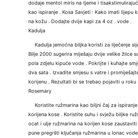
dodaje mentol miris na tjeme i tisakstimuliraju
kao ispiranje . Kosa Savjeti : Kako imati lijepu
na kožu . Dodajte dvije kapi za 4 oz . vode .
Kadulja
Kadulja jemoćna biljka koristi za liječenje si
Bilje 2000 sugerira miješaju dvije velike žlice s
pola zdjelu kipuće vode . Pokrijte i kuhajte s
dva sata . Izvadite smjesu s vatre i promiješajt
korijenu . Rezultati bi se trebao pojaviti u rok
Rosemary
Koristite ružmarina kao biljni čaj za ispiran
korijena kose . Koristite suhu i svježu biljke r
ocat i ulje ružmarina na korijen kose zaustavi
pune pregršti ključanja ružmarina u lonac vode