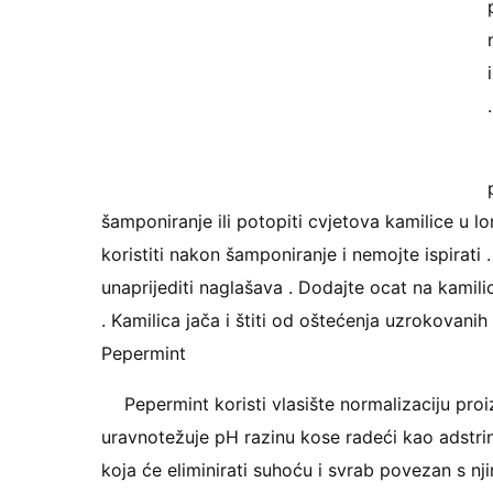
šamponiranje ili potopiti cvjetova kamilice u lo
koristiti nakon šamponiranje i nemojte ispirati .
unaprijediti naglašava . Dodajte ocat na kami
. Kamilica jača i štiti od oštećenja uzrokovanih
Pepermint
Pepermint koristi vlasište normalizaciju pro
uravnotežuje pH razinu kose radeći kao adstri
koja će eliminirati suhoću i svrab povezan s nj