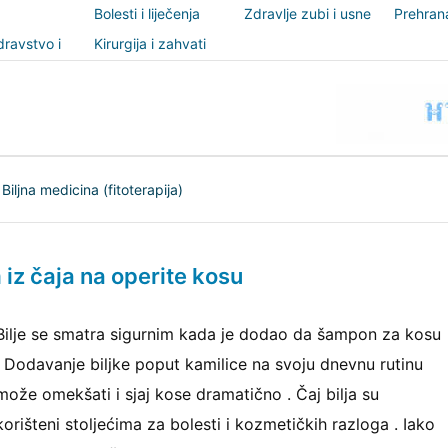
Bolesti i liječenja
Zdravlje zubi i usne
Prehrana
šupljine
nutricio
ravstvo i
Kirurgija i zahvati
t
|
Biljna medicina (fitoterapija)
 iz čaja na operite kosu
Bilje se smatra sigurnim kada je dodao da šampon za kosu
. Dodavanje biljke poput kamilice na svoju dnevnu rutinu
može omekšati i sjaj kose dramatično . Čaj bilja su
korišteni stoljećima za bolesti i kozmetičkih razloga . Iako