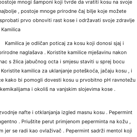
postoje mnogi šamponi koji tvrde da vratiti kosu na svoje
najbolje , postoje mnoge prirodne čaj bilje koje možete
isprobati prvo obnoviti rast kose i održavati svoje zdravlje
. Kamilica
Kamilica je odličan poticaj za kosu koji donosi sjaj i
prirodne naglašava . Koristite kamilice mješavinu nakon
nac s žlica jabučnog octa i smjesu staviti u sprej bocu
 Koristite kamilica za uklanjanje poteškoća, jačaju kosu , i
lice kako bi pomogli dovesti kosu u prvobitno pH ravnotežu
 kemikalijama i okoliš na vanjskim slojevima kose .
izvodnje nafte i otklanjanja izgled masnu kosu . Pepermint
ngentno . Priuštite perut primjenom peperminta na kožu ,
im jer se radi kao ovlaživač . Pepermint sadrži mentol koji