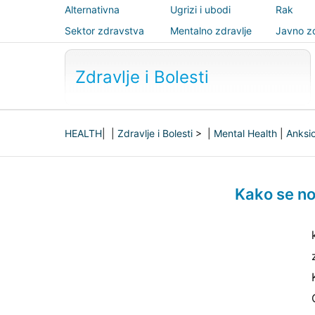
Alternativna
Ugrizi i ubodi
Rak
medicina
Sektor zdravstva
Mentalno zdravlje
Javno zd
sigurnos
Zdravlje i Bolesti
HEALTH
| |
Zdravlje i Bolesti
> |
Mental Health
|
Anksi
Kako se nos