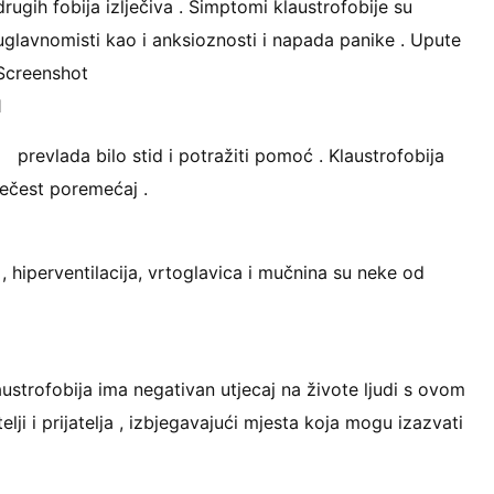
drugih fobija izlječiva . Simptomi klaustrofobije su
uglavnomisti kao i anksioznosti i napada panike . Upute
Screenshot
1
prevlada bilo stid i potražiti pomoć . Klaustrofobija
ječest poremećaj .
, hiperventilacija, vrtoglavica i mučnina su neke od
austrofobija ima negativan utjecaj na živote ljudi s ovom
lji i prijatelja , izbjegavajući mjesta koja mogu izazvati