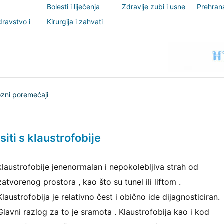
Bolesti i liječenja
Zdravlje zubi i usne
Prehrana
šupljine
nutricio
ravstvo i
Kirurgija i zahvati
t
ozni poremećaji
iti s klaustrofobije
klaustrofobije jenenormalan i nepokolebljiva strah od
zatvorenog prostora , kao što su tunel ili liftom .
Klaustrofobija je relativno čest i obično ide dijagnosticiran.
Glavni razlog za to je sramota . Klaustrofobija kao i kod