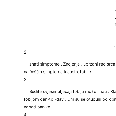
2
znati simptome . Znojenje , ubrzani rad srca 
najčešćih simptoma klaustrofobije .
3
Budite svjesni utjecajafobija može imati . Kl
fobijom dan-to -day . Oni su se otuđuju od obite
napad panike .
4