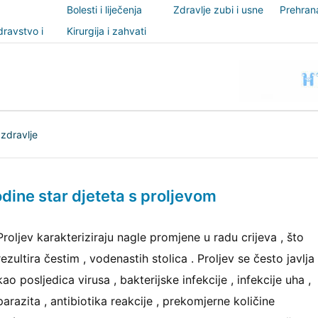
Bolesti i liječenja
Zdravlje zubi i usne
Prehrana
šupljine
nutricio
ravstvo i
Kirurgija i zahvati
t
 zdravlje
odine star djeteta s proljevom
Proljev karakteriziraju nagle promjene u radu crijeva , što
rezultira čestim , vodenastih stolica . Proljev se često javlja
kao posljedica virusa , bakterijske infekcije , infekcije uha ,
parazita , antibiotika reakcije , prekomjerne količine