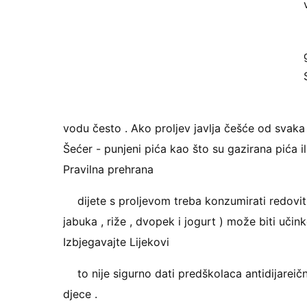
vodu često . Ako proljev javlja češće od svaka d
Šećer - punjeni pića kao što su gazirana pića il
Pravilna prehrana
dijete s proljevom treba konzumirati redovit
jabuka , riže , dvopek i jogurt ) može biti učink
Izbjegavajte Lijekovi
to nije sigurno dati predškolaca antidijarei
djece .