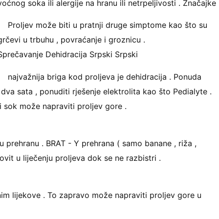
voćnog soka ili alergije na hranu ili netrpeljivosti . Značajke
Proljev može biti u pratnji druge simptome kao što su
grčevi u trbuhu , povraćanje i groznicu .
Sprečavanje Dehidracija Srpski Srpski
najvažnija briga kod proljeva je dehidracija . Ponuda
va sata , ponuditi rješenje elektrolita kao što Pedialyte .
i sok može napraviti proljev gore .
u prehranu . BRAT - Y prehrana ( samo banane , riža ,
ovit u liječenju proljeva dok se ne razbistri .
čnim lijekove . To zapravo može napraviti proljev gore u