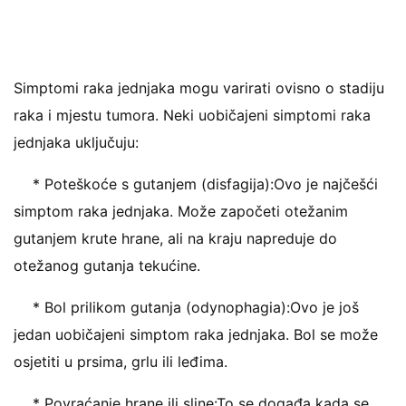
Simptomi raka jednjaka mogu varirati ovisno o stadiju
raka i mjestu tumora. Neki uobičajeni simptomi raka
jednjaka uključuju:
* Poteškoće s gutanjem (disfagija):Ovo je najčešći
simptom raka jednjaka. Može započeti otežanim
gutanjem krute hrane, ali na kraju napreduje do
otežanog gutanja tekućine.
* Bol prilikom gutanja (odynophagia):Ovo je još
jedan uobičajeni simptom raka jednjaka. Bol se može
osjetiti u prsima, grlu ili leđima.
* Povraćanje hrane ili sline:To se događa kada se