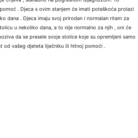
ku pomoć . Djeca s ovim stanjem će imati poteškoća prolazi
liko dana . Djeca imaju svoj prirodan i normalan ritam za
stolicu u nekoliko dana, a to nije normalno za njih , oni će
 poziva da se presele svoje stolice koje su opremljeni samo
st od vašeg djeteta liječniku ili hitnoj pomoći .