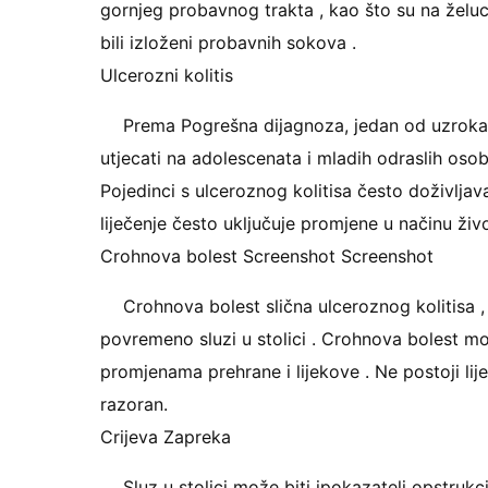
gornjeg probavnog trakta , kao što su na želucu
bili izloženi probavnih sokova .
Ulcerozni kolitis
Prema Pogrešna dijagnoza, jedan od uzroka sl
utjecati na adolescenata i mladih odraslih osob
Pojedinci s ulceroznog kolitisa često doživljava
liječenje često uključuje promjene u načinu život
Crohnova bolest Screenshot Screenshot
Crohnova bolest slična ulceroznog kolitisa , a
povremeno sluzi u stolici . Crohnova bolest mož
promjenama prehrane i lijekove . Ne postoji lij
razoran.
Crijeva Zapreka
Sluz u stolici može biti ipokazatelj opstruk