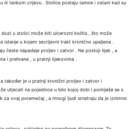
 ili tankom crijevu . Stolice postaju tamne i ostani kad su
uzi u stolici može biti ulcerozni kolitis , što može
a istanje u kojem secrijevni trakt kronično upaljena .
ju česte napadaje proljev i zatvor . Ne postoji lijek , a
a i prehrane , u pratnji lijekovima .
 također je u pratnji kronični proljev i zatvor i
e utjecati na pojedince u bilo kojoj dobi i pomiješa se s
ek za ovaj poremećaj , a mnogi ljudi smatraju da je iznimno
cije crijeva , sukladno na pogrešnom dijagnozom. To