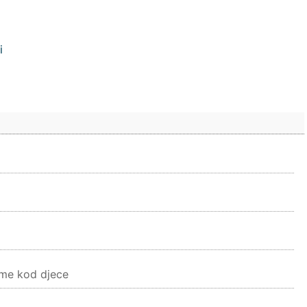
i
ome kod djece