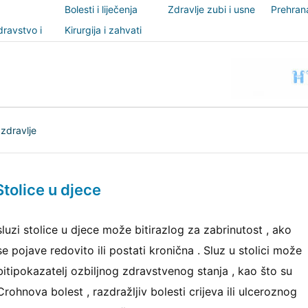
Bolesti i liječenja
Zdravlje zubi i usne
Prehrana
šupljine
nutricio
ravstvo i
Kirurgija i zahvati
t
 zdravlje
Stolice u djece
sluzi stolice u djece može bitirazlog za zabrinutost , ako
se pojave redovito ili postati kronična . Sluz u stolici može
bitipokazatelj ozbiljnog zdravstvenog stanja , kao što su
Crohnova bolest , razdražljiv bolesti crijeva ili ulceroznog