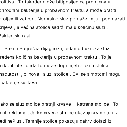
kolitisa . To također može bitiposljedica promjena u
prirodnim bakterija u probavnom traktu, a može pratiti
proljev ili zatvor . Normalno sluz pomaže liniju i podmazati
crijeva , a većina stolica sadrži malu količinu sluzi .
Bakterijski rast
Prema Pogrešna dijagnoza, jedan od uzroka sluzi
određena količina bakterija u probavnom traktu . To je
kontrole , onda to može doprinijeti sluzi u stolici .
nadutosti , plinova i sluzi stolice . Ovi se simptomi mogu
 bakterije sustava .
ako se sluz stolice pratnji krvave ili katrana stolice . To
 ili rektuma . Jarke crvene stolice ukazujukrv dolazi iz
dlinePlus . Tamnije stolice pokazuju dakrv dolazi iz