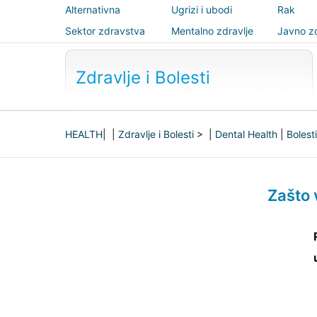
Alternativna
Ugrizi i ubodi
Rak
medicina
Sektor zdravstva
Mentalno zdravlje
Javno zd
sigurnos
Zdravlje i Bolesti
HEALTH
| |
Zdravlje i Bolesti
> |
Dental Health
|
Bolest
Zašto 