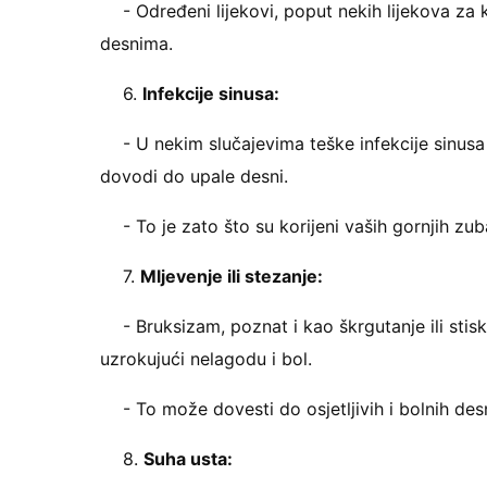
- Određeni lijekovi, poput nekih lijekova z
desnima.
6.
Infekcije sinusa:
- U nekim slučajevima teške infekcije sinusa
dovodi do upale desni.
- To je zato što su korijeni vaših gornjih zub
7.
Mljevenje ili stezanje:
- Bruksizam, poznat i kao škrgutanje ili sti
uzrokujući nelagodu i bol.
- To može dovesti do osjetljivih i bolnih desn
8.
Suha usta: