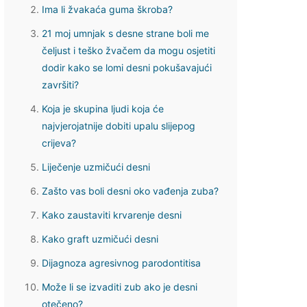
Ima li žvakaća guma škroba?
21 moj umnjak s desne strane boli me
čeljust i teško žvačem da mogu osjetiti
dodir kako se lomi desni pokušavajući
završiti?
Koja je skupina ljudi koja će
najvjerojatnije dobiti upalu slijepog
crijeva?
Liječenje uzmičući desni
Zašto vas boli desni oko vađenja zuba?
Kako zaustaviti krvarenje desni
Kako graft uzmičući desni
Dijagnoza agresivnog parodontitisa
Može li se izvaditi zub ako je desni
otečeno?