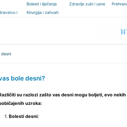
Bolesti i liječenja
Zdravlje zubi i usne
Prehrana
šupljine
nutricio
ravstvo i
Kirurgija i zahvati
t
i desni
vas bole desni?
Različiti su razlozi zašto vas desni mogu boljeti, evo nekih
uobičajenih uzroka:
1.
Bolesti desni: