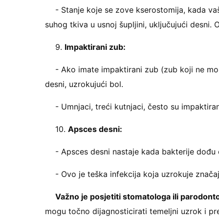
- Stanje koje se zove kserostomija, kada va
suhog tkiva u usnoj šupljini, uključujući desni.
9.
Impaktirani zub:
- Ako imate impaktirani zub (zub koji ne mož
desni, uzrokujući bol.
- Umnjaci, treći kutnjaci, često su impaktira
10.
Apsces desni:
- Apsces desni nastaje kada bakterije dođu 
- Ovo je teška infekcija koja uzrokuje značaj
Važno je posjetiti stomatologa ili parodont
mogu točno dijagnosticirati temeljni uzrok i pr