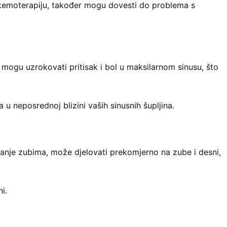
a kemoterapiju, također mogu dovesti do problema s
 mogu uzrokovati pritisak i bol u maksilarnom sinusu, što
a u neposrednoj blizini vaših sinusnih šupljina.
skanje zubima, može djelovati prekomjerno na zube i desni,
i.