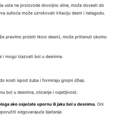
ša usta ne proizvode dovoljno sline, može dovesti do
 Ova suhoća može uzrokovati iritaciju desni i nelagodu.
e pravilno probiti tkivo desni), može pritisnuti okolno
ni i mogu izazvati bol u desnima.
do kosti ispod zuba i formiraju gnojni džep.
nu bol u desnima, oticanje i osjetljivost.
ologa ako osjećate upornu ili jaku bol u desnima.
Oni
eporučiti odgovarajuće liječenje.