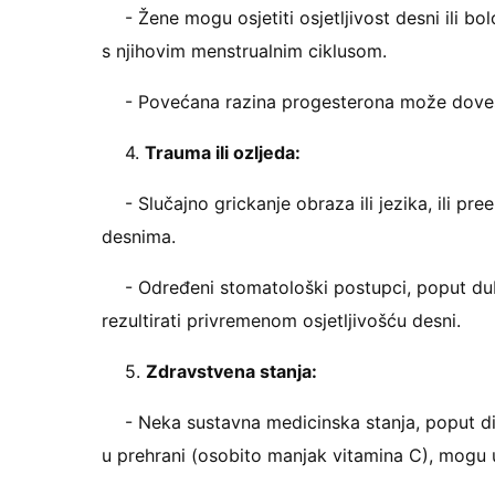
- Žene mogu osjetiti osjetljivost desni ili b
s njihovim menstrualnim ciklusom.
- Povećana razina progesterona može dovesti
4.
Trauma ili ozljeda:
- Slučajno grickanje obraza ili jezika, ili p
desnima.
- Određeni stomatološki postupci, poput dub
rezultirati privremenom osjetljivošću desni.
5.
Zdravstvena stanja:
- Neka sustavna medicinska stanja, poput d
u prehrani (osobito manjak vitamina C), mogu ut