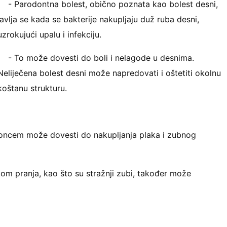
- Parodontna bolest, obično poznata kao bolest desni,
javlja se kada se bakterije nakupljaju duž ruba desni,
uzrokujući upalu i infekciju.
- To može dovesti do boli i nelagode u desnima.
Neliječena bolest desni može napredovati i oštetiti okolnu
koštanu strukturu.
koncem može dovesti do nakupljanja plaka i zubnog
kom pranja, kao što su stražnji zubi, također može