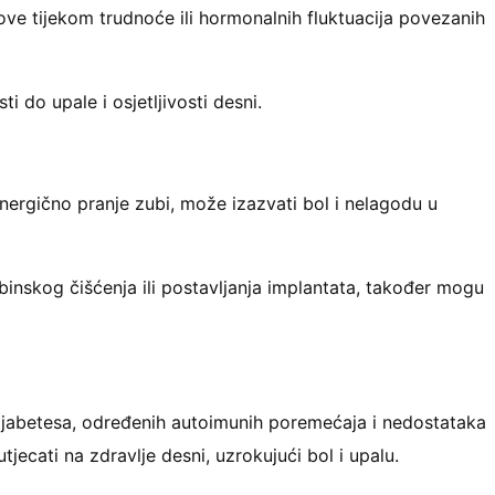
olove tijekom trudnoće ili hormonalnih fluktuacija povezanih
 do upale i osjetljivosti desni.
reenergično pranje zubi, može izazvati bol i nelagodu u
inskog čišćenja ili postavljanja implantata, također mogu
ijabetesa, određenih autoimunih poremećaja i nedostataka
jecati na zdravlje desni, uzrokujući bol i upalu.