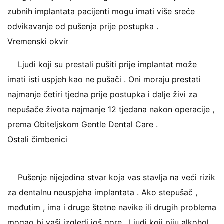
zubnih implantata pacijenti mogu imati više sreće
odvikavanje od pušenja prije postupka .
Vremenski okvir
Ljudi koji su prestali pušiti prije implantat može
imati isti uspjeh kao ne pušači . Oni moraju prestati
najmanje četiri tjedna prije postupka i dalje živi za
nepušače života najmanje 12 tjedana nakon operacije ,
prema Obiteljskom Gentle Dental Care .
Ostali čimbenici
Pušenje nijejedina stvar koja vas stavlja na veći rizik
za dentalnu neuspjeha implantata . Ako stepušač ,
međutim , ima i druge štetne navike ili drugih problema
mogao bi vaši izgledi još gore . Ljudi koji piju alkohol ,