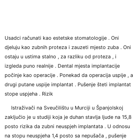
Usadci računati kao estetske stomatologije . Oni
djeluju kao zubnih proteza i zauzeti mjesto zuba . Oni
ostaju u ustima stalno , za razliku od proteza , i
izgleda puno realnije . Dental mjesta implantacije
počinje kao operacije . Ponekad da operacija uspije , a
drugi putane uspije implantat . Pušenje šteti implantat
stope uspjeha . Rizik
Istraživači na Sveučilištu u Murciji u Španjolskoj
zaključio je u studiji koja je duhan stavlja ljude na 15,8
posto rizika da zubni neuspjeh implantata . U odnosu
na stopu neuspjeha 1,4 posto sa nepušača , pušenje