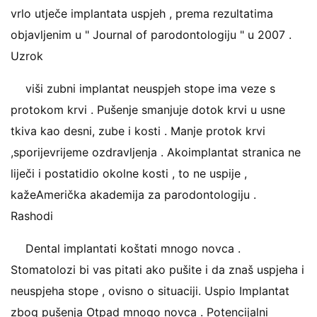
vrlo utječe implantata uspjeh , prema rezultatima
objavljenim u " Journal of parodontologiju " u 2007 .
Uzrok
viši zubni implantat neuspjeh stope ima veze s
protokom krvi . Pušenje smanjuje dotok krvi u usne
tkiva kao desni, zube i kosti . Manje protok krvi
,sporijevrijeme ozdravljenja . Akoimplantat stranica ne
liječi i postatidio okolne kosti , to ne uspije ,
kažeAmerička akademija za parodontologiju .
Rashodi
Dental implantati koštati mnogo novca .
Stomatolozi bi vas pitati ako pušite i da znaš uspjeha i
neuspjeha stope , ovisno o situaciji. Uspio Implantat
zbog pušenja Otpad mnogo novca . Potencijalni