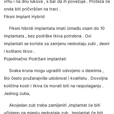
vrhu i na dnu lukova , s bar da ih povezuje . Proteza će
onda biti pričvršćen na traci .
Fiksni Implant Hybrid
Fiksni hibridi implantata imati između osam do 10
implantata , bez podrške tkiva potrebna . Ovi
implantati se koriste za zamjenu nedostaju zubi , desni
i koštano tkivo .
Pojedinačno Podržani implantati
Svaka kruna mogu ugraditi odvojeno u desnima ,
što često pružanajviše udobnost i kvalitetu . Dovoljna
količina kosti i tkiva će morati biti na raspolaganju .
Jednog zuba,
Akojedan zub treba zamijeniti ,implantat će biti
učinjeno na mjestu nedostaje zub . Implantat će biti