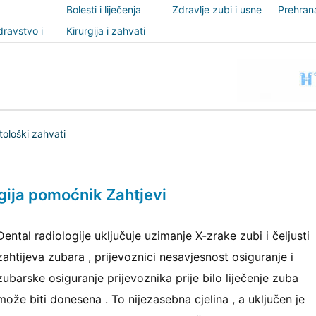
Bolesti i liječenja
Zdravlje zubi i usne
Prehrana
šupljine
nutricio
ravstvo i
Kirurgija i zahvati
t
ološki zahvati
gija pomoćnik Zahtjevi
Dental radiologije uključuje uzimanje X-zrake zubi i čeljusti
zahtijeva zubara , prijevoznici nesavjesnost osiguranje i
zubarske osiguranje prijevoznika prije bilo liječenje zuba
može biti donesena . To nijezasebna cjelina , a uključen je