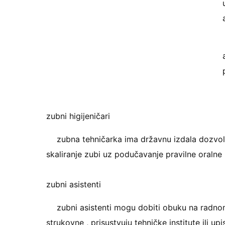
zubni higijeničari
zubna tehničarka ima državnu izdala dozvolu i
skaliranje zubi uz podučavanje pravilne oralne h
zubni asistenti
zubni asistenti mogu dobiti obuku na radnom
strukovne , prisustvuju tehničke institute ili up