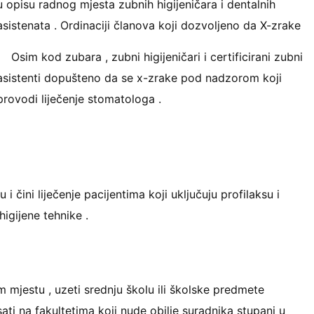
u opisu radnog mjesta zubnih higijeničara i dentalnih
asistenata . Ordinaciji članova koji dozvoljeno da X-zrake
Osim kod zubara , zubni higijeničari i certificirani zubni
asistenti dopušteno da se x-zrake pod nadzorom koji
provodi liječenje stomatologa .
 čini liječenje pacijentima koji uključuju profilaksu i
igijene tehnike .
 mjestu , uzeti srednju školu ili školske predmete
isati na fakultetima koji nude obilje suradnika stupanj u