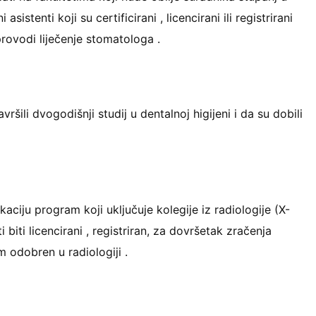
stenti koji su certificirani , licencirani ili registrirani
ovodi liječenje stomatologa .
šili dvogodišnji studij u dentalnoj higijeni i da su dobili
kaciju program koji uključuje kolegije iz radiologije (X-
 biti licencirani , registriran, za dovršetak zračenja
om odobren u radiologiji .