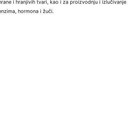
hrane i hranjivih tvari, kao i za proizvodnju i izlučivanje
enzima, hormona i žuči.