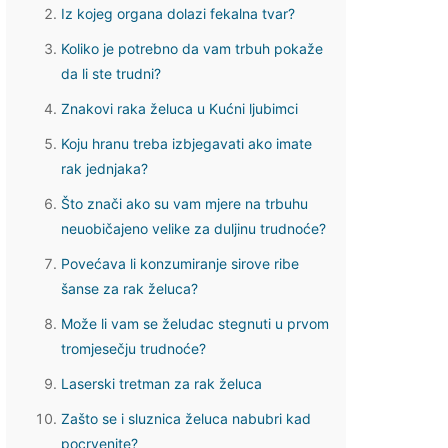
Iz kojeg organa dolazi fekalna tvar?
Koliko je potrebno da vam trbuh pokaže
da li ste trudni?
Znakovi raka želuca u Kućni ljubimci
Koju hranu treba izbjegavati ako imate
rak jednjaka?
Što znači ako su vam mjere na trbuhu
neuobičajeno velike za duljinu trudnoće?
Povećava li konzumiranje sirove ribe
šanse za rak želuca?
Može li vam se želudac stegnuti u prvom
tromjesečju trudnoće?
Laserski tretman za rak želuca
Zašto se i sluznica želuca nabubri kad
pocrvenite?