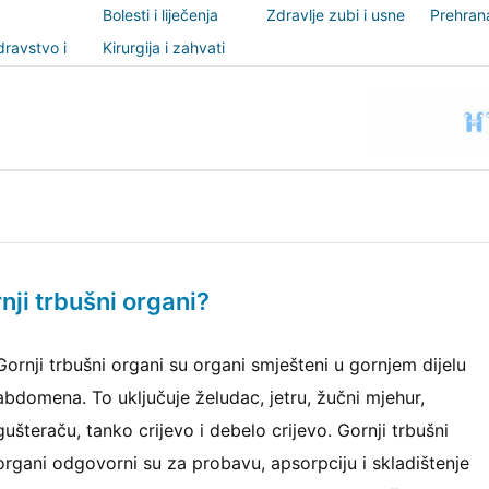
Bolesti i liječenja
Zdravlje zubi i usne
Prehrana
šupljine
nutricio
ravstvo i
Kirurgija i zahvati
t
nji trbušni organi?
Gornji trbušni organi su organi smješteni u gornjem dijelu
abdomena. To uključuje želudac, jetru, žučni mjehur,
gušteraču, tanko crijevo i debelo crijevo. Gornji trbušni
organi odgovorni su za probavu, apsorpciju i skladištenje