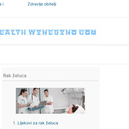
 i
Zdravlje obitelji
nizam
Rak želuca
Lijekovi za rak želuca