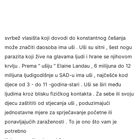
svrbež vlasišta koji dovodi do konstantnog češanja
može značiti daosoba ima uši . Uši su sitni , šest nogu
parazita koji žive na glavama ljudi i hrane se njihovom
krvlju . Prema " ušiju " Elaine Landau , 6 milijuna do 12
milijuna ljudigodišnje u SAD-u ima uši , najčešće kod
djece od 3 - do 11 -godina-stari . Uši se širi među
ljudima kroz blisku fizičkog kontakta . Za sebe ili svoju
djecu zaštititi od stjecanja uši , poduzimajući
jednostavne mjere za sprječavanje početne ili
ponavljajućih zaraženosti . To je ono što vam je
potrebno