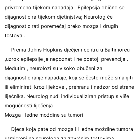
privremeno tijekom napadaja . Epilepsija obično se
dijagnosticira tijekom djetinjstva; Neurolog će
dijagnosticirati poremećaj preko mozga i drugih
testova .
Prema Johns Hopkins dječjem centru u Baltimoreu
,uzrok epilepsije je nepoznat i ne postoji prevencija .
Međutim , neurolozi su visoko obučeni za
dijagnosticiranje napadaje, koji se često može smanjiti
ili eliminirati kroz lijekove , prehranu i nadzor od strane
liječnika. Neurolog nudi individualiziran pristup s više
mogućnosti liječenja .
Mozga i leđne moždine su tumori
Djeca koja pate od mozga ili leđne moždine tumora
usmjereni na neurologa za završnim testovima i