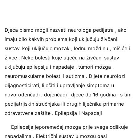
Djeca bismo mogli nazvati neurologa pedijatra , ako
imaju bilo kakvih problema koji uključuju živčani
sustav, koji uključuje mozak , leđnu moždinu , mišiće i
živce . Neke bolesti koje utječu na živčani sustav
uključuju epilepsiju i napadaje , tumori mozga ,
neuromuskularne bolesti i autizma . Dijete neurolozi
dijagnosticirati, liječiti i upravljanje simptoma u
novorođenčadi , dojenčadi i djece do 16 godina , s tim
pedijatrijskih stručnjaka ili drugih liječnika primarne
zdravstvene zaštite . Epilepsija i Napadaji
Epilepsija jeporemećaj mozga prije svega odlikuje
napadajima . Električni sustav u mozgu gasi