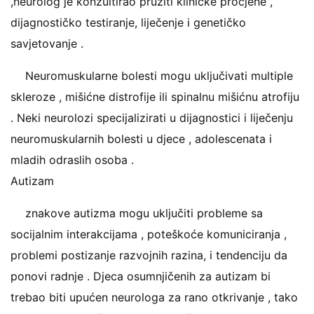
,neurolog je konzultirao pružiti kliničke procjene ,
dijagnostičko testiranje, liječenje i genetičko
savjetovanje .
Neuromuskularne bolesti mogu uključivati ​​multiple
skleroze , mišićne distrofije ili spinalnu mišićnu atrofiju
. Neki neurolozi specijalizirati u dijagnostici i liječenju
neuromuskularnih bolesti u djece , adolescenata i
mladih odraslih osoba .
Autizam
znakove autizma mogu uključiti probleme sa
socijalnim interakcijama , poteškoće komuniciranja ,
problemi postizanje razvojnih razina, i tendenciju da
ponovi radnje . Djeca osumnjičenih za autizam bi
trebao biti upućen neurologa za rano otkrivanje , tako