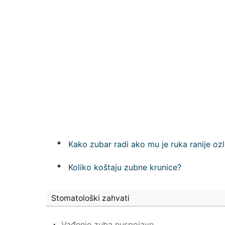
*
Kako zubar radi ako mu je ruka ranije oz
*
Koliko koštaju zubne krunice?
Stomatološki zahvati
Vađenje zuba nuspojave