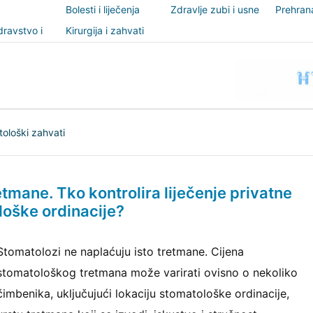
Bolesti i liječenja
Zdravlje zubi i usne
Prehrana
šupljine
nutricio
ravstvo i
Kirurgija i zahvati
t
ološki zahvati
etmane. Tko kontrolira liječenje privatne
oške ordinacije?
Stomatolozi ne naplaćuju isto tretmane. Cijena
stomatološkog tretmana može varirati ovisno o nekoliko
čimbenika, uključujući lokaciju stomatološke ordinacije,