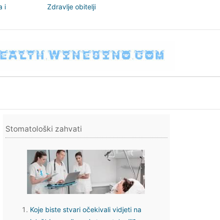
 i
Zdravlje obitelji
nizam
Stomatološki zahvati
Koje biste stvari očekivali vidjeti na