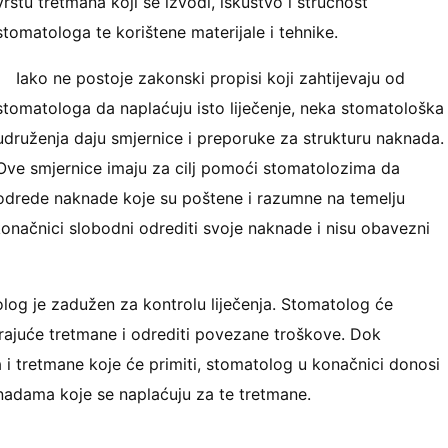
vrstu tretmana koji se izvodi, iskustvo i stručnost
stomatologa te korištene materijale i tehnike.
Iako ne postoje zakonski propisi koji zahtijevaju od
stomatologa da naplaćuju isto liječenje, neka stomatološka
udruženja daju smjernice i preporuke za strukturu naknada.
Ove smjernice imaju za cilj pomoći stomatolozima da
odrede naknade koje su poštene i razumne na temelju
konačnici slobodni odrediti svoje naknade i nisu obavezni
olog je zadužen za kontrolu liječenja. Stomatolog će
varajuće tretmane i odrediti povezane troškove. Dok
a i tretmane koje će primiti, stomatolog u konačnici donosi
knadama koje se naplaćuju za te tretmane.