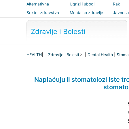
Alternativna
Ugrizi i ubodi
Rak
medicina
Sektor zdravstva
Mentalno zdravlje
Javno zd
sigurnos
Zdravlje i Bolesti
HEALTH
| |
Zdravlje i Bolesti
> |
Dental Health
|
Stomat
Naplaćuju li stomatolozi iste tr
stomatol