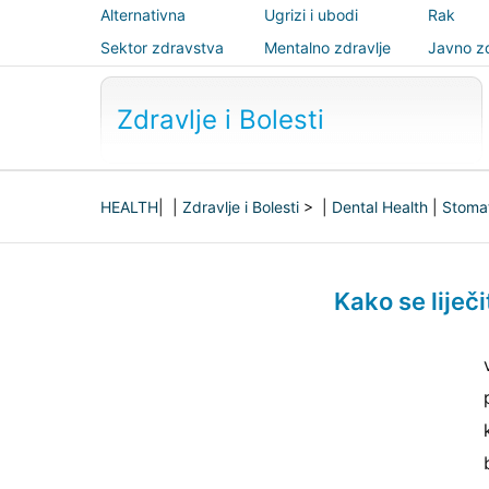
Alternativna
Ugrizi i ubodi
Rak
medicina
Sektor zdravstva
Mentalno zdravlje
Javno zd
sigurnos
Zdravlje i Bolesti
HEALTH
| |
Zdravlje i Bolesti
> |
Dental Health
|
Stomat
Kako se liječ