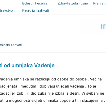
Bolesti i liječenja
Zdravlje zubi i usne
Prehrana
šupljine
nutricio
ravstvo i
Kirurgija i zahvati
t
ološki zahvati
iti od umnjaka Vađenje
vađenja umnjaka se razlikuju od osobe do osobe . Većina
pacijenata , međutim , dobivaju utjecali vađenja . To je
kadacijeli zub , ili dio zuba nije izbila iz desni. Vi svibanj ne
biti u mogućnosti vidjeti umnjaka uopće u tim slučajevima .