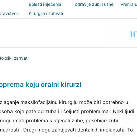
Bolesti i liječenja
Zdravlje zubi i usne
Prehrana
šupljine
nutricio
ravstvo i
Kirurgija i zahvati
t
ološki zahvati
 oprema koju oralni kirurzi
Izlaganje maksilofacijalnu kirurgiju može biti potrebno u
osoba koje pate od zuba ili čeljusti problemima . Neki ljudi
mogu imati problema s utjecali zube, posebice zubi
mudrosti . Drugi mogu zahtijevati dentalnih implantata. To