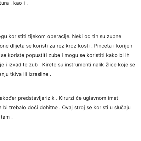
ura , kao i .
ogu koristiti tijekom operacije. Neki od tih su zubne
ne dlijeta se koristi za rez kroz kosti . Pinceta i korijen
 se koriste popustiti zube i mogu se koristiti kako bi ih
je i izvadite zub . Kirete su instrumenti nalik žlice koje se
ju tkiva ili izrasline .
također predstavljarizik . Kirurzi će uglavnom imati
a bi trebalo doći dohitne . Ovaj stroj se koristi u slučaju
itam .