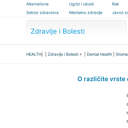
Alternativna
Ugrizi i ubodi
Rak
medicina
Sektor zdravstva
Mentalno zdravlje
Javno zd
sigurnos
Zdravlje i Bolesti
HEALTH
| |
Zdravlje i Bolesti
> |
Dental Health
|
Stomat
O različite vrste