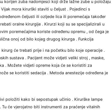
su korijen zuba nadomjesci koji drže lažne zube u položaju
. Vijak mora kirurški staviti u čeljust . Pojedinci s
određenom čeljusti ili ozljede lica ili poremećaja također
trebati oralne kirurgije . Kirurzi koji su se specijalizirali u
ovim poremećajima koriste određenu opremu , od čega je
slična onoj od bilo kojeg drugog kirurga . Funkcija
 kirurg će trebati prije i na početku bilo koje operacije .
skih sustava . Pacijent može vidjeti veliki stroj , maske,
aka . Možete vidjeti opreme koja će se koristiti za
može se koristiti sedacija . Metoda anestezije određena je
jivi položiti kako bi sepostupak učinio . Kirurške lampe
. Tu će vjerojatno biti instrumenti za praćenje vitalnih