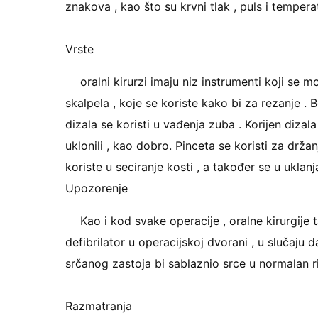
znakova , kao što su krvni tlak , puls i temperat
Vrste
oralni kirurzi imaju niz instrumenti koji se m
skalpela , koje se koriste kako bi za rezanje . Bo
dizala se koristi u vađenja zuba . Korijen dizala
uklonili , kao dobro. Pinceta se koristi za držan
koriste u seciranje kosti , a također se u uklanjan
Upozorenje
Kao i kod svake operacije , oralne kirurgije 
defibrilator u operacijskoj dvorani , u slučaju d
srčanog zastoja bi sablaznio srce u normalan r
Razmatranja