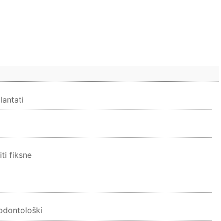
lantati
ti fiksne
rodontološki