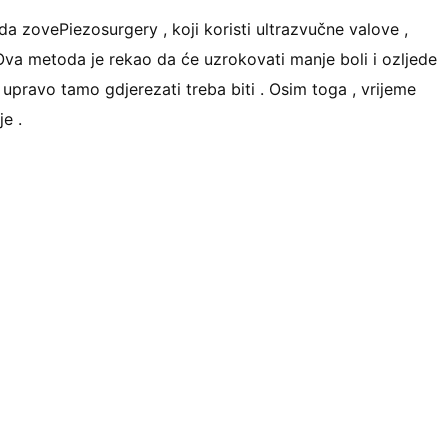
oda zovePiezosurgery , koji koristi ultrazvučne valove ,
 Ova metoda je rekao da će uzrokovati manje boli i ozljede
ti upravo tamo gdjerezati treba biti . Osim toga , vrijeme
je .