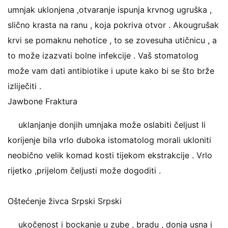
umnjak uklonjena ,otvaranje ispunja krvnog ugruška ,
slično krasta na ranu , koja pokriva otvor . Akougrušak
krvi se pomaknu nehotice , to se zovesuha utičnicu , a
to može izazvati bolne infekcije . Vaš stomatolog
može vam dati antibiotike i upute kako bi se što brže
izliječiti .
Jawbone Fraktura
uklanjanje donjih umnjaka može oslabiti čeljust li
korijenje bila vrlo duboka istomatolog morali ukloniti
neobično velik komad kosti tijekom ekstrakcije . Vrlo
rijetko ,prijelom čeljusti može dogoditi .
Oštećenje živca Srpski Srpski
ukočenost i bockanje u zube , bradu , donja usna i