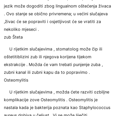
jezik može dogoditi zbog lingualnom oštećenja živaca
. Ovo stanje se obično privremena; u većini slučajeva
,živac će se popraviti i osjetljivost će se vratiti za
nekoliko mjeseci .
zub Šteta
U rijetkim slučajevima , stomatolog može čip ili
oštetitiblizini zub ili njegova korijena tijekom
ekstrakcije . Možda će vam trebati punjenje zuba ,
zubni kanal ili zubni kapu da to popravimo .
Osteomylitis
U rijetkim slučajevima , možda ćete razviti ozbiljne
komplikacije zove Osteomylitis . Osteomylitis je
nastala kada je bakterija poznata kao Staphylococcus
aureus dobiva u čeljust . Vi se može liječiti