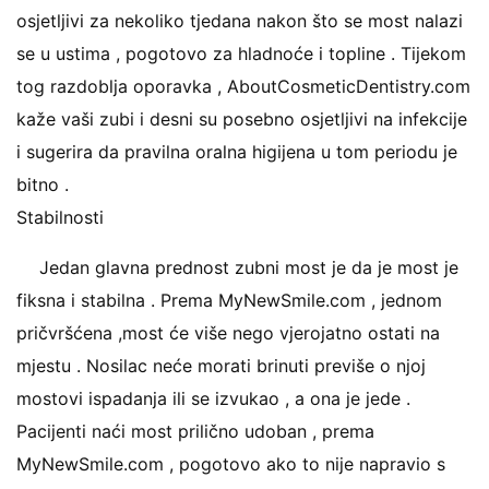
osjetljivi za nekoliko tjedana nakon što se most nalazi
se u ustima , pogotovo za hladnoće i topline . Tijekom
tog razdoblja oporavka , AboutCosmeticDentistry.com
kaže vaši zubi i desni su posebno osjetljivi na infekcije
i sugerira da pravilna oralna higijena u tom periodu je
bitno .
Stabilnosti
Jedan glavna prednost zubni most je da je most je
fiksna i stabilna . Prema MyNewSmile.com , jednom
pričvršćena ,most će više nego vjerojatno ostati na
mjestu . Nosilac neće morati brinuti previše o njoj
mostovi ispadanja ili se izvukao , a ona je jede .
Pacijenti naći most prilično udoban , prema
MyNewSmile.com , pogotovo ako to nije napravio s