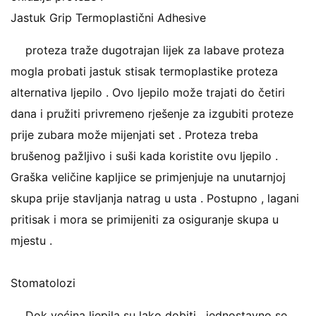
Jastuk Grip Termoplastični Adhesive
proteza traže dugotrajan lijek za labave proteza
mogla probati jastuk stisak termoplastike proteza
alternativa ljepilo . Ovo ljepilo može trajati do četiri
dana i pružiti privremeno rješenje za izgubiti proteze
prije zubara može mijenjati set . Proteza treba
brušenog pažljivo i suši kada koristite ovu ljepilo .
Graška veličine kapljice se primjenjuje na unutarnjoj
skupa prije stavljanja natrag u usta . Postupno , lagani
pritisak i mora se primijeniti za osiguranje skupa u
mjestu .
Stomatolozi
Dok većina ljepila su lako dobiti , jednostavno se