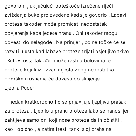
govorom , uključujući poteškoće izrečene riječi i
zviždanja buke proizvedene kada je govorio . Labavi
proteza također može promicati nedostatak
povjerenja kada jedete hranu . Oni također mogu
dovesti do nelagode . Na primjer , bolne točke će se
razviti u usta kad labave proteze trljati osjetljivo tkivo
. Kutovi usta također može rasti u bolovima jer
proteze koji klizi izvan mjesta zbog nedostatka
podrške u usnama će dovesti do slinjenje .
Ljepila Puderi
jedan kratkoročno fix se prijavljuje ljepljivu prašak
za proteza . Ljepilo u prahu proteza lako se nanosi jer
zahtijeva samo oni koji nose proteze da ih očistiti ,
kao i obično , a zatim tresti tanki sloj praha na