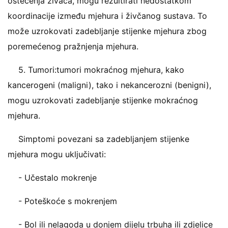
oštećenja živaca, mogu rezultirati nedostatkom
koordinacije između mjehura i živčanog sustava. To
može uzrokovati zadebljanje stijenke mjehura zbog
poremećenog pražnjenja mjehura.
5. Tumori:tumori mokraćnog mjehura, kako
kancerogeni (maligni), tako i nekancerozni (benigni),
mogu uzrokovati zadebljanje stijenke mokraćnog
mjehura.
Simptomi povezani sa zadebljanjem stijenke
mjehura mogu uključivati:
- Učestalo mokrenje
- Poteškoće s mokrenjem
- Bol ili nelagoda u donjem dijelu trbuha ili zdjelice