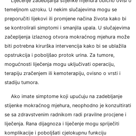
Liječenje zadebljanja stijenke mjehura obično ovisi o
temeljnom uzroku. U nekim slučajevima mogu se
preporučiti lijekovi ili promjene načina života kako bi
se kontrolirali simptomi i smanjila upala. U slučajevima
začepljenja izlaznog otvora mokraćnog mjehura može
biti potrebna kirurška intervencija kako bi se ublažila
opstrukcija i poboljšao protok urina. Za tumore,
mogućnosti liječenja mogu uključivati ​​operaciju,
terapiju zračenjem ili kemoterapiju, ovisno o vrsti i
stadiju tumora.
Ako imate simptome koji upućuju na zadebljanje
stijenke mokraćnog mjehura, neophodno je konzultirati
se sa zdravstvenim radnikom radi pravilne procjene i
liječenja. Rana dijagnoza i liječenje mogu spriječiti
komplikacije i poboljšati cjelokupnu funkciju