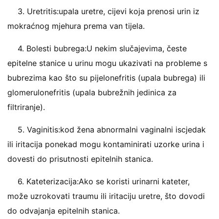
3. Uretritis:upala uretre, cijevi koja prenosi urin iz
mokraćnog mjehura prema van tijela.
4. Bolesti bubrega:U nekim slučajevima, česte
epitelne stanice u urinu mogu ukazivati ​​na probleme s
bubrezima kao što su pijelonefritis (upala bubrega) ili
glomerulonefritis (upala bubrežnih jedinica za
filtriranje).
5. Vaginitis:kod žena abnormalni vaginalni iscjedak
ili iritacija ponekad mogu kontaminirati uzorke urina i
dovesti do prisutnosti epitelnih stanica.
6. Kateterizacija:Ako se koristi urinarni kateter,
može uzrokovati traumu ili iritaciju uretre, što dovodi
do odvajanja epitelnih stanica.