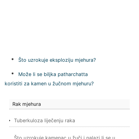
*
Što uzrokuje eksploziju mjehura?
*
Može li se biljka patharchatta
koristiti za kamen u žučnom mjehuru?
Rak mjehura
Tuberkuloza liječenju raka
Što uzrokuje kamenac u žuči i nalazi li se u