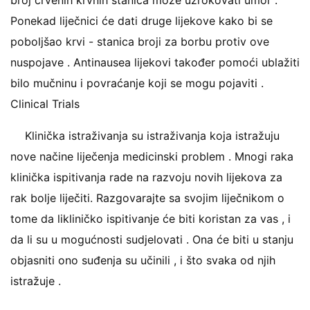
broj crvenih krvnih stanica može uzrokovati umor .
Ponekad liječnici će dati druge lijekove kako bi se
poboljšao krvi - stanica broji za borbu protiv ove
nuspojave . Antinausea lijekovi također pomoći ublažiti
bilo mučninu i povraćanje koji se mogu pojaviti .
Clinical Trials
Klinička istraživanja su istraživanja koja istražuju
nove načine liječenja medicinski problem . Mnogi raka
klinička ispitivanja rade na razvoju novih lijekova za
rak bolje liječiti. Razgovarajte sa svojim liječnikom o
tome da likliničko ispitivanje će biti koristan za vas , i
da li su u mogućnosti sudjelovati . Ona će biti u stanju
objasniti ono suđenja su učinili , i što svaka od njih
istražuje .