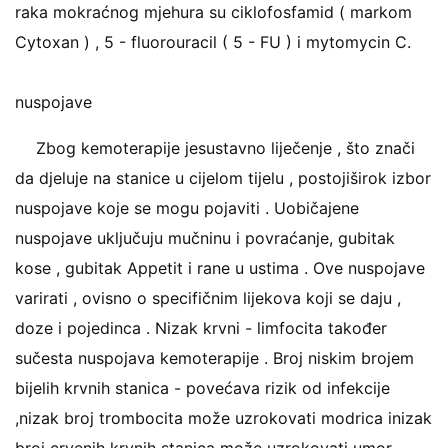
raka mokraćnog mjehura su ciklofosfamid ( markom
Cytoxan ) , 5 - fluorouracil ( 5 - FU ) i mytomycin C.
nuspojave
Zbog kemoterapije jesustavno liječenje , što znači
da djeluje na stanice u cijelom tijelu , postojiširok izbor
nuspojave koje se mogu pojaviti . Uobičajene
nuspojave uključuju mučninu i povraćanje, gubitak
kose , gubitak Appetit i rane u ustima . Ove nuspojave
varirati , ovisno o specifičnim lijekova koji se daju ,
doze i pojedinca . Nizak krvni - limfocita također
sučesta nuspojava kemoterapije . Broj niskim brojem
bijelih krvnih stanica - povećava rizik od infekcije
,nizak broj trombocita može uzrokovati modrica inizak