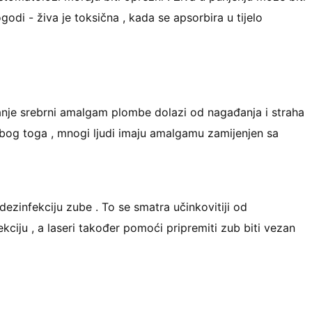
ogodi - živa je toksična , kada se apsorbira u tijelo
janje srebrni amalgam plombe dolazi od nagađanja i straha
Zbog toga , mnogi ljudi imaju amalgamu zamijenjen sa
dezinfekciju zube . To se smatra učinkovitiji od
kciju , a laseri također pomoći pripremiti zub biti vezan