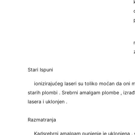
Stari Ispuni
ionizirajućeg laseri su toliko moćan da oni m
starih plombi . Srebrni amalgam plombe , izrađe
lasera i uklonjen .
Razmatranja
Kadsrebrni amalgam punjenje je uklonjena , s