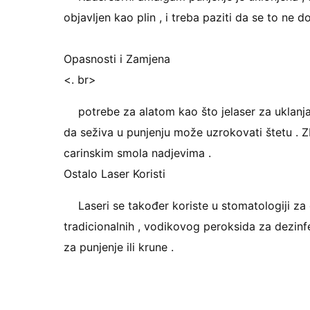
objavljen kao plin , i treba paziti da se to ne d
Opasnosti i Zamjena
<. br>
potrebe za alatom kao što jelaser za uklan
da seživa u punjenju može uzrokovati štetu . 
carinskim smola nadjevima .
Ostalo Laser Koristi
Laseri se također koriste u stomatologiji za 
tradicionalnih , vodikovog peroksida za dezinfe
za punjenje ili krune .