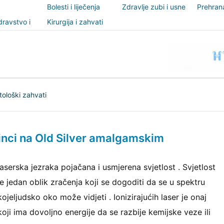
Bolesti i liječenja
Zdravlje zubi i usne
Prehrana
šupljine
nutricio
ravstvo i
Kirurgija i zahvati
t
ološki zahvati
činci na Old Silver amalgamskim
laserska jezraka pojačana i usmjerena svjetlost . Svjetlost
je jedan oblik zračenja koji se dogoditi da se u spektru
kojeljudsko oko može vidjeti . Ionizirajućih laser je onaj
koji ima dovoljno energije da se razbije kemijske veze ili