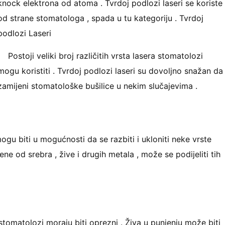
knock elektrona od atoma . Tvrdoj podlozi laseri se koriste
od strane stomatologa , spada u tu kategoriju . Tvrdoj
podlozi Laseri
Postoji veliki broj različitih vrsta lasera stomatolozi
mogu koristiti . Tvrdoj podlozi laseri su dovoljno snažan da
zamijeni stomatološke bušilice u nekim slučajevima .
ogu biti u mogućnosti da se razbiti i ukloniti neke vrste
ne od srebra , žive i drugih metala , može se podijeliti tih
tomatolozi moraju biti oprezni . Živa u punjenju može biti