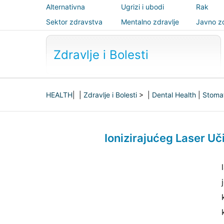
Alternativna
Ugrizi i ubodi
Rak
medicina
Sektor zdravstva
Mentalno zdravlje
Javno zd
sigurnos
Zdravlje i Bolesti
HEALTH
| |
Zdravlje i Bolesti
> |
Dental Health
|
Stomat
Ionizirajućeg Laser U