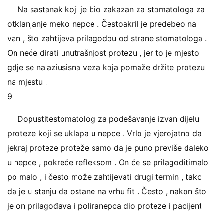
Na sastanak koji je bio zakazan za stomatologa za
otklanjanje meko nepce . Čestoakril je predebeo na
van , što zahtijeva prilagodbu od strane stomatologa .
On neće dirati unutrašnjost protezu , jer to je mjesto
gdje se nalaziusisna veza koja pomaže držite protezu
na mjestu .
9
Dopustitestomatolog za podešavanje izvan dijelu
proteze koji se uklapa u nepce . Vrlo je vjerojatno da
jekraj proteze proteže samo da je puno previše daleko
u nepce , pokreće refleksom . On će se prilagoditimalo
po malo , i često može zahtijevati drugi termin , tako
da je u stanju da ostane na vrhu fit . Često , nakon što
je on prilagođava i poliranepca dio proteze i pacijent