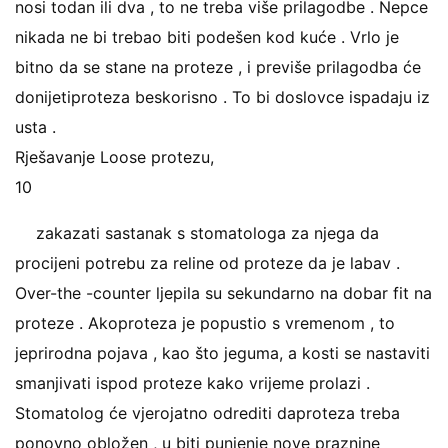
nosi todan ili dva , to ne treba više prilagodbe . Nepce
nikada ne bi trebao biti podešen kod kuće . Vrlo je
bitno da se stane na proteze , i previše prilagodba će
donijetiproteza beskorisno . To bi doslovce ispadaju iz
usta .
Rješavanje Loose protezu,
10
zakazati sastanak s stomatologa za njega da
procijeni potrebu za reline od proteze da je labav .
Over-the -counter ljepila su sekundarno na dobar fit na
proteze . Akoproteza je popustio s vremenom , to
jeprirodna pojava , kao što jeguma, a kosti se nastaviti
smanjivati ​​ispod proteze kako vrijeme prolazi .
Stomatolog će vjerojatno odrediti daproteza treba
ponovno obložen , u biti punjenje nove praznine