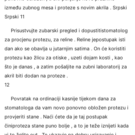
između zubnog mesa i proteze s novim akrila . Srpski
Srpski 11
Prisustvujte zubarski pregled i dopustitistomatolog
za procjenu protezu, za reline . Reline jepostupak isti
dan ako se obavlja u jutarnjim satima . On će koristiti
protezu kao žlicu za otiske , uzeti dojam kosti , kao
što je danas , a zatim pošaljite na zubni laboratorij za
akril biti dodan na proteze .
12
Povratak na ordinaciji kasnije tijekom dana za
stomatologa da vam novo ponovno obložen protezu i
provjeriti stane . Naći ćete da je taj postupak
činiproteza stane puno bolje , a to je teže iznijeti kada
vi to želite out . To ukazuje na dobru usisavanje i